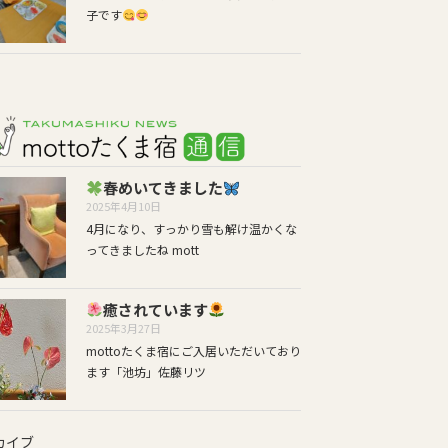
子です
春めいてきました
2025年4月10日
4月になり、すっかり雪も解け温かくな
ってきましたね mott
癒されています
2025年3月27日
mottoたくま宿にご入居いただいており
ます「池坊」佐藤リツ
カイブ