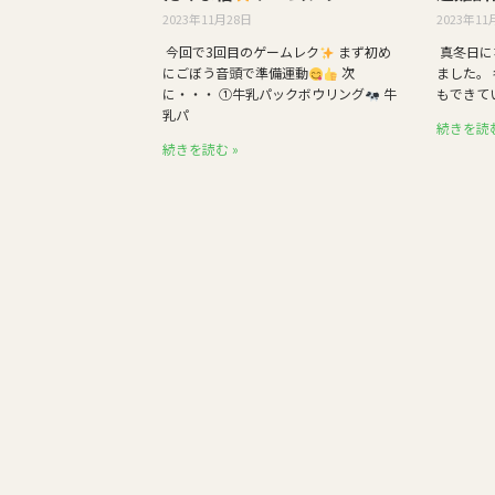
2023年11月28日
2023年11
今回で3回目のゲームレク
まず初め
真冬日に
にごぼう音頭で準備運動
次
ました。
に・・・ ①牛乳パックボウリング
牛
もできて
乳パ
続きを読む
続きを読む »