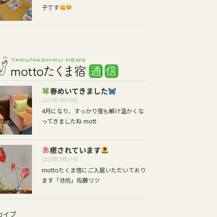
子です
春めいてきました
2025年4月10日
4月になり、すっかり雪も解け温かくな
ってきましたね mott
癒されています
2025年3月27日
mottoたくま宿にご入居いただいており
ます「池坊」佐藤リツ
カイブ