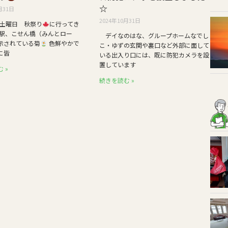
☆
月31日
2024年10月31日
日土曜日 秋祭り
に行ってき
 駅、こせん橋（みんとロー
デイなのはな、グループホームなでし
示されている菊
色鮮やかで
こ・ゆずの玄関や裏口など外部に面して
に皆
いる出入り口には、既に防犯カメラを設
置しています
 »
続きを読む »