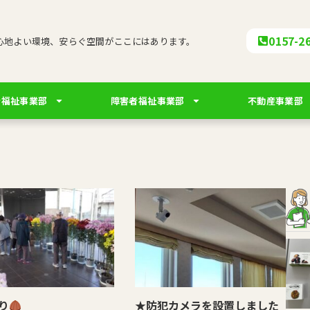
0157-2
心地よい環境、安らぐ空間がここにはあります。
者福祉事業部
障害者福祉事業部
不動産事業部
り
★防犯カメラを設置しました