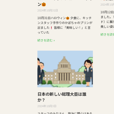
ン
2024年10
2024年10月31日
10月12
ました。
10月31日ハロウィン
夕食に、キッチ
ド）に展
ンスタッフ手作りのかぼちゃのプリンが
美しい姿
出ました
皆様に「美味しい！」と言
っていた
続きを読む
続きを読む »
日本の新しい総理大臣は誰
か？
2024年10月3日
スタッフのみなさん、政治に関心はある