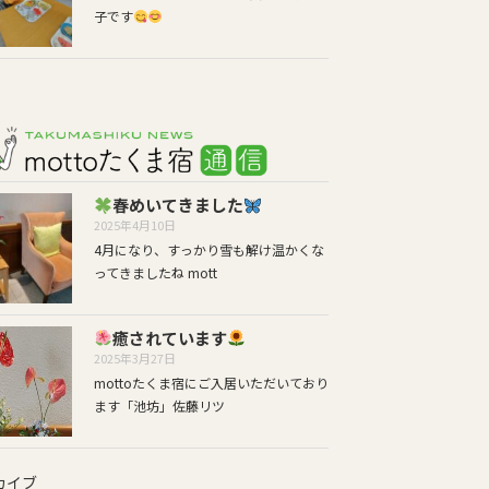
子です
春めいてきました
2025年4月10日
4月になり、すっかり雪も解け温かくな
ってきましたね mott
癒されています
2025年3月27日
mottoたくま宿にご入居いただいており
ます「池坊」佐藤リツ
カイブ