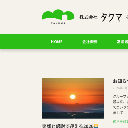
HOME
会社概要
高齢
お知ら
2026年1月
グループ
設以来、
てまいりま
まして
続きを読む
笑顔と感謝で迎える2026